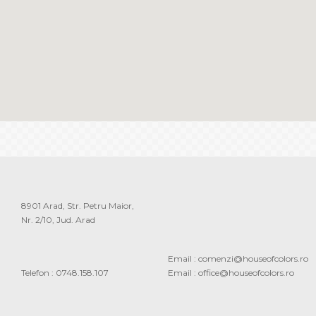
8901 Arad, Str. Petru Maior,
Nr. 2/10, Jud. Arad
Email :
comenzi@houseofcolors.ro
Telefon :
0748.158.107
Email :
office@houseofcolors.ro